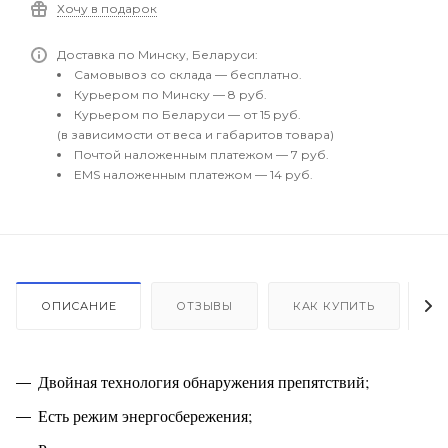
Хочу в подарок
Доставка по Минску, Беларуси:
Самовывоз со склада — бесплатно.
Курьером по Минску — 8 руб.
Курьером по Беларуси — от 15 руб.
(в зависимости от веса и габаритов товара)
Почтой наложенным платежом — 7 руб.
EMS наложенным платежом — 14 руб.
ОПИСАНИЕ
ОТЗЫВЫ
КАК КУПИТЬ
О
Двойная технология обнаружения препятствий;
Есть режим энергосбережения;